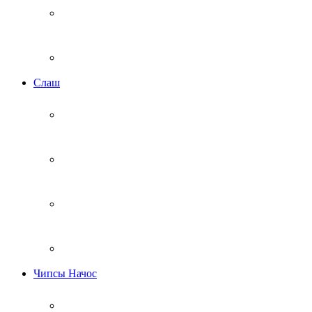
Cлаш
Чипсы Начос