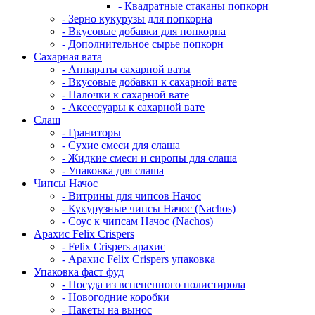
- Квадратные стаканы попкорн
- Зерно кукурузы для попкорна
- Вкусовые добавки для попкорна
- Дополнительное сырье попкорн
Сахарная вата
- Аппараты сахарной ваты
- Вкусовые добавки к сахарной вате
- Палочки к сахарной вате
- Аксессуары к сахарной вате
Cлаш
- Граниторы
- Сухие смеси для слаша
- Жидкие смеси и сиропы для слаша
- Упаковка для слаша
Чипсы Начос
- Витрины для чипсов Начос
- Кукурузные чипсы Начос (Nachos)
- Соус к чипсам Начос (Nachos)
Арахис Felix Crispers
- Felix Crispers арахис
- Арахис Felix Crispers упаковка
Упаковка фаст фуд
- Посуда из вспененного полистирола
- Новогодние коробки
- Пакеты на вынос