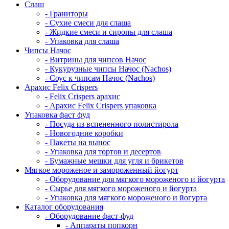
Cлаш
- Граниторы
- Сухие смеси для слаша
- Жидкие смеси и сиропы для слаша
- Упаковка для слаша
Чипсы Начос
- Витрины для чипсов Начос
- Кукурузные чипсы Начос (Nachos)
- Соус к чипсам Начос (Nachos)
Арахис Felix Crispers
- Felix Crispers арахис
- Арахис Felix Crispers упаковка
Упаковка фаст фуд
- Посуда из вспененного полистирола
- Новогодние коробки
- Пакеты на вынос
- Упаковка для тортов и десертов
- Бумажные мешки для угля и брикетов
Мягкое мороженое и замороженный йогурт
- Оборудование для мягкого мороженого и йогурта
- Сырье для мягкого мороженого и йогурта
- Упаковка для мягкого мороженого и йогурта
Каталог оборудования
- Оборудование фаст-фуд
- Аппараты попкорн