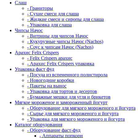
Cлаш
- Граниторы
- Сухие смеси для слаша
- Жидкие смеси и сиропы для слаша
- Упаковка для слаша
Чипсы Начос
- Витрины для чипсов Начос
- Кукурузные чипсы Начос (Nachos)
- Соус к чипсам Начос (Nachos)
Арахис Felix Crispers
- Felix Crispers арахис
- Арахис Felix Crispers упаковка
Упаковка фаст фуд
- Посуда из вспененного полистирола
- Новогодние коробки
- Пакеты на вынос
- Упаковка для тортов и десертов
- Бумажные мешки для угля и брикетов
Мягкое мороженое и замороженный йогурт
- Оборудование для мягкого мороженого и йогурта
- Сырье для мягкого мороженого и йогурта
- Упаковка для мягкого мороженого и йогурта
Каталог оборудования
- Оборудование фаст-фуд
- Аппараты попкорн