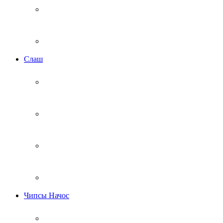
Cлаш
Чипсы Начос