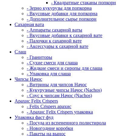
- Квадратные стаканы попкорн
- Зерно кукурузы для попкорна
- Вкусовые добавки для попкорна
- Дополнительное сырье попкорн
Сахарная вата
- Аппараты сахарной ваты
- Вкусовые добавки к сахарной вате
- Палочки к сахарной вате
- Аксессуары к сахарной вате
Cлаш
- Граниторы
- Сухие смеси для слаша
- Жидкие смеси и сиропы для слаша
- Упаковка для слаша
Чипсы Начос
- Витрины для чипсов Начос
- Кукурузные чипсы Начос (Nachos)
- Соус к чипсам Начос (Nachos)
Арахис Felix Crispers
- Felix Crispers арахис
- Арахис Felix Crispers упаковка
Упаковка фаст фуд
- Посуда из вспененного полистирола
- Новогодние коробки
- Пакеты на вынос