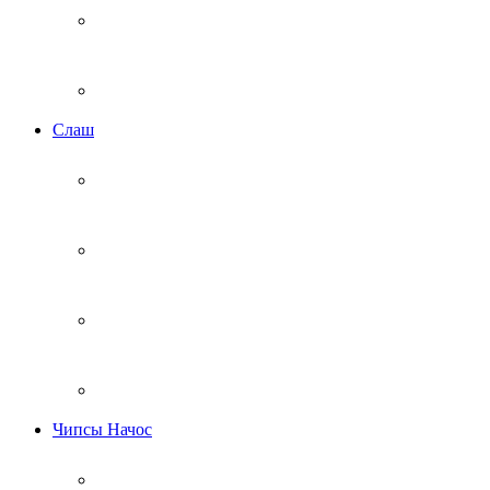
Cлаш
Чипсы Начос