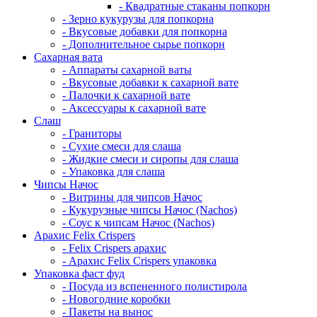
- Квадратные стаканы попкорн
- Зерно кукурузы для попкорна
- Вкусовые добавки для попкорна
- Дополнительное сырье попкорн
Сахарная вата
- Аппараты сахарной ваты
- Вкусовые добавки к сахарной вате
- Палочки к сахарной вате
- Аксессуары к сахарной вате
Cлаш
- Граниторы
- Сухие смеси для слаша
- Жидкие смеси и сиропы для слаша
- Упаковка для слаша
Чипсы Начос
- Витрины для чипсов Начос
- Кукурузные чипсы Начос (Nachos)
- Соус к чипсам Начос (Nachos)
Арахис Felix Crispers
- Felix Crispers арахис
- Арахис Felix Crispers упаковка
Упаковка фаст фуд
- Посуда из вспененного полистирола
- Новогодние коробки
- Пакеты на вынос