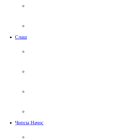
Cлаш
Чипсы Начос