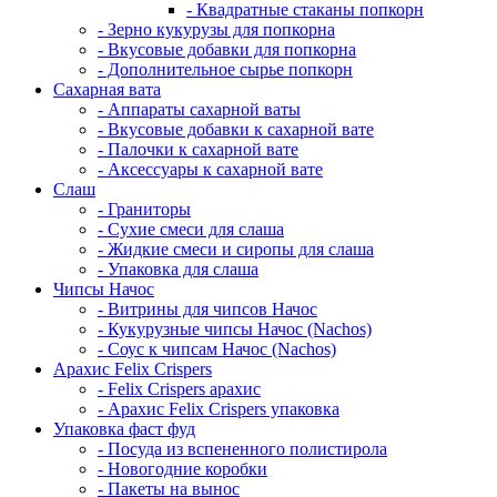
- Квадратные стаканы попкорн
- Зерно кукурузы для попкорна
- Вкусовые добавки для попкорна
- Дополнительное сырье попкорн
Сахарная вата
- Аппараты сахарной ваты
- Вкусовые добавки к сахарной вате
- Палочки к сахарной вате
- Аксессуары к сахарной вате
Cлаш
- Граниторы
- Сухие смеси для слаша
- Жидкие смеси и сиропы для слаша
- Упаковка для слаша
Чипсы Начос
- Витрины для чипсов Начос
- Кукурузные чипсы Начос (Nachos)
- Соус к чипсам Начос (Nachos)
Арахис Felix Crispers
- Felix Crispers арахис
- Арахис Felix Crispers упаковка
Упаковка фаст фуд
- Посуда из вспененного полистирола
- Новогодние коробки
- Пакеты на вынос