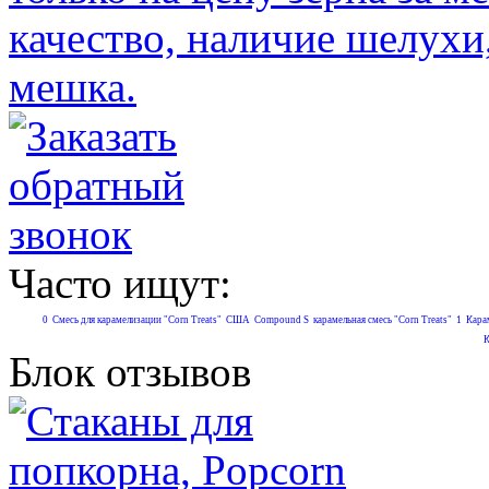
качество, наличие шелухи
мешка.
Часто ищут:
0
Смесь для карамелизации "Corn Treats"
США
Compound S
карамельная смесь "Corn Treats"
1
Кара
К
Блок отзывов