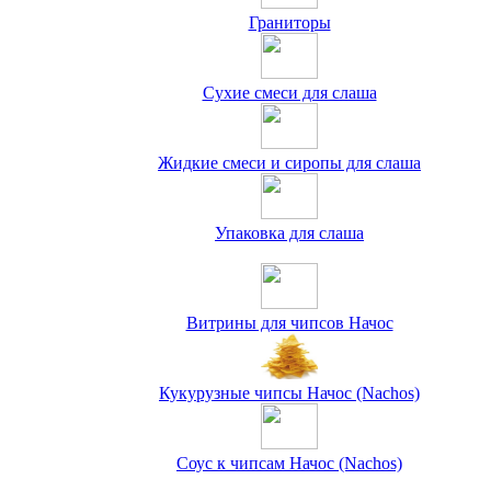
Граниторы
Сухие смеси для слаша
Жидкие смеси и сиропы для слаша
Упаковка для слаша
Витрины для чипсов Начос
Кукурузные чипсы Начос (Nachos)
Соус к чипсам Начос (Nachos)