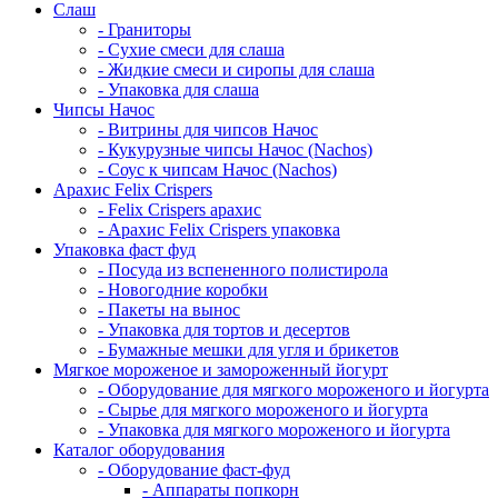
Cлаш
- Граниторы
- Сухие смеси для слаша
- Жидкие смеси и сиропы для слаша
- Упаковка для слаша
Чипсы Начос
- Витрины для чипсов Начос
- Кукурузные чипсы Начос (Nachos)
- Соус к чипсам Начос (Nachos)
Арахис Felix Crispers
- Felix Crispers арахис
- Арахис Felix Crispers упаковка
Упаковка фаст фуд
- Посуда из вспененного полистирола
- Новогодние коробки
- Пакеты на вынос
- Упаковка для тортов и десертов
- Бумажные мешки для угля и брикетов
Мягкое мороженое и замороженный йогурт
- Оборудование для мягкого мороженого и йогурта
- Сырье для мягкого мороженого и йогурта
- Упаковка для мягкого мороженого и йогурта
Каталог оборудования
- Оборудование фаст-фуд
- Аппараты попкорн