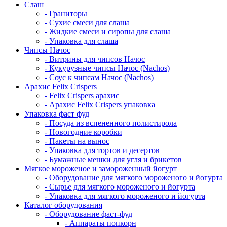
Cлаш
- Граниторы
- Сухие смеси для слаша
- Жидкие смеси и сиропы для слаша
- Упаковка для слаша
Чипсы Начос
- Витрины для чипсов Начос
- Кукурузные чипсы Начос (Nachos)
- Соус к чипсам Начос (Nachos)
Арахис Felix Crispers
- Felix Crispers арахис
- Арахис Felix Crispers упаковка
Упаковка фаст фуд
- Посуда из вспененного полистирола
- Новогодние коробки
- Пакеты на вынос
- Упаковка для тортов и десертов
- Бумажные мешки для угля и брикетов
Мягкое мороженое и замороженный йогурт
- Оборудование для мягкого мороженого и йогурта
- Сырье для мягкого мороженого и йогурта
- Упаковка для мягкого мороженого и йогурта
Каталог оборудования
- Оборудование фаст-фуд
- Аппараты попкорн