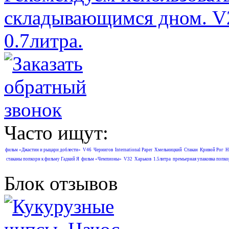
складывающимся дном. V
0.7литра.
Часто ищут:
фильм «Джастин и рыцари доблести»
V46
Чернигов
International Paper
Хмельницкий
Cтакан
Кривой Рог
Н
стаканы попкорн к фильму Гадкий Я
фильм «Чемпионы»
V32
Харьков
1.5литра
премьерная упаковка попк
Блок отзывов