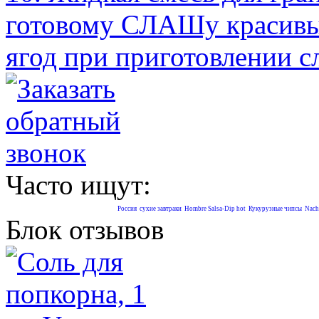
готовому СЛАШу красивый
ягод при приготовлении с
Часто ищут:
Россия
сухие завтраки
Hombre Salsa-Dip hot
Кукурузные чипсы
Nach
Блок отзывов