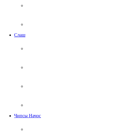
Cлаш
Чипсы Начос