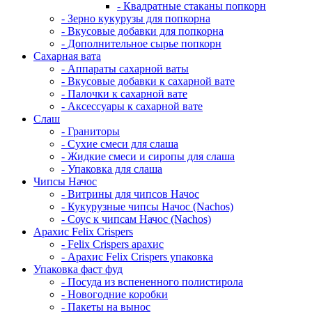
- Квадратные стаканы попкорн
- Зерно кукурузы для попкорна
- Вкусовые добавки для попкорна
- Дополнительное сырье попкорн
Сахарная вата
- Аппараты сахарной ваты
- Вкусовые добавки к сахарной вате
- Палочки к сахарной вате
- Аксессуары к сахарной вате
Cлаш
- Граниторы
- Сухие смеси для слаша
- Жидкие смеси и сиропы для слаша
- Упаковка для слаша
Чипсы Начос
- Витрины для чипсов Начос
- Кукурузные чипсы Начос (Nachos)
- Соус к чипсам Начос (Nachos)
Арахис Felix Crispers
- Felix Crispers арахис
- Арахис Felix Crispers упаковка
Упаковка фаст фуд
- Посуда из вспененного полистирола
- Новогодние коробки
- Пакеты на вынос