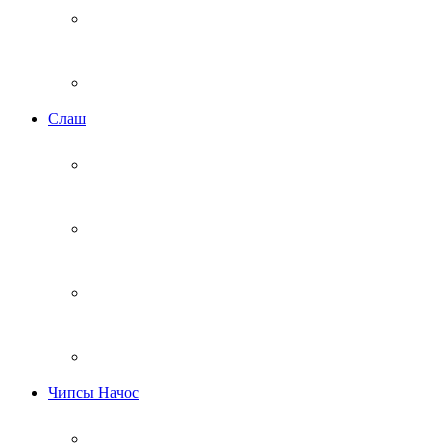
Cлаш
Чипсы Начос