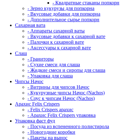
- Квадратные стаканы попкорн
- Зерно кукурузы для попкорна
- Вкусовые добавки для попкорна
- Дополнительное сырье попкорн
Сахарная вата
- Аппараты сахарной ваты
- Вкусовые добавки к сахарной вате
- Палочки к сахарной вате
- Аксессуары к сахарной вате
Cлаш
- Граниторы
- Сухие смеси для слаша
- Жидкие смеси и сиропы для слаша
- Упаковка для слаша
Чипсы Начос
- Витрины для чипсов Начос
- Кукурузные чипсы Начос (Nachos)
- Соус к чипсам Начос (Nachos)
Арахис Felix Crispers
- Felix Crispers арахис
- Арахис Felix Crispers упаковка
Упаковка фаст фуд
- Посуда из вспененного полистирола
- Новогодние коробки
- Пакеты на вынос