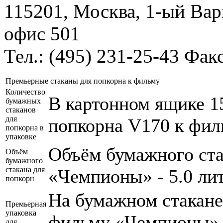
115201, Москва, 1-ый Варш
офис 501
Тел.: (495) 231-25-43 Фак
Премьерные стаканы для попкорна к фильму
Количество
В картонном ящике 1
бумажных
стаканов
для
попкорна V170 к фи
попкорна в
упаковке
Объём бумажного ста
Объём
бумажного
стакана для
«Чемпионы» - 5.0 ли
попкорн
На бумажном стакане
Премьерная
упаковка
фильму «Чемпионы».
для