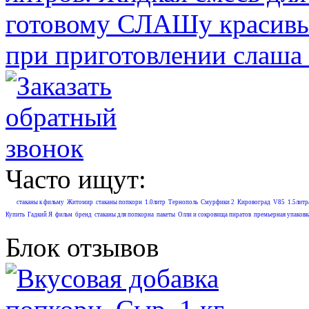
готовому СЛАШу красивый
при приготовлении слаша 
Часто ищут:
стаканы к фильму
Житомир
стаканы попкорн
1.0литр
Тернополь
Смурфики 2
Кировоград
V85
1.5литр
Купить
Гадкий Я
фильм
бренд
стаканы для попкорна
пакеты
Олли и сокровища пиратов
премьерная упаковк
Блок отзывов