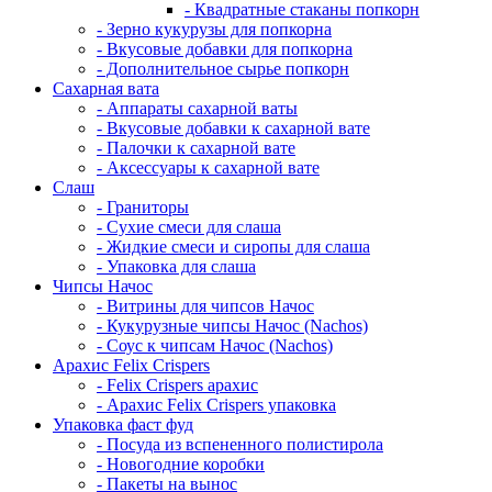
- Квадратные стаканы попкорн
- Зерно кукурузы для попкорна
- Вкусовые добавки для попкорна
- Дополнительное сырье попкорн
Сахарная вата
- Аппараты сахарной ваты
- Вкусовые добавки к сахарной вате
- Палочки к сахарной вате
- Аксессуары к сахарной вате
Cлаш
- Граниторы
- Сухие смеси для слаша
- Жидкие смеси и сиропы для слаша
- Упаковка для слаша
Чипсы Начос
- Витрины для чипсов Начос
- Кукурузные чипсы Начос (Nachos)
- Соус к чипсам Начос (Nachos)
Арахис Felix Crispers
- Felix Crispers арахис
- Арахис Felix Crispers упаковка
Упаковка фаст фуд
- Посуда из вспененного полистирола
- Новогодние коробки
- Пакеты на вынос