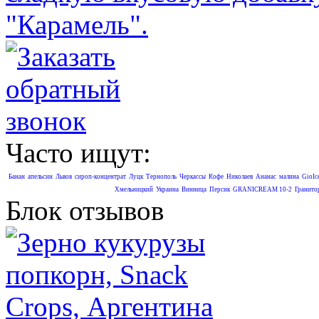
"Карамель".
Часто ищут:
Банан
апельсин
Львов
cироп-концентрат
Луцк
Тернополь
Черкассы
Кофе
Николаев
Ананас
малина
GioIc
Хмельницкий
Украина
Винница
Персик
GRANICREAM 10-2
Гранито
Блок отзывов